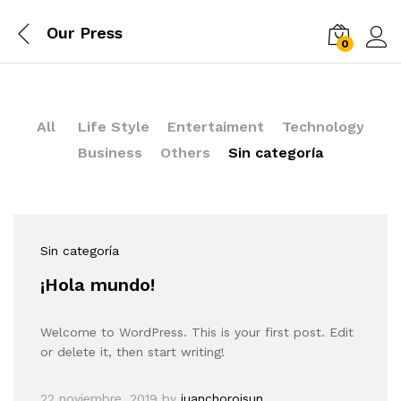
Our Press
0
Log i
All
Life Style
Entertaiment
Technology
Business
Others
Sin categoría
Sin categoría
¡Hola mundo!
Welcome to WordPress. This is your first post. Edit
or delete it, then start writing!
22 noviembre, 2019
by
juanchoroisun