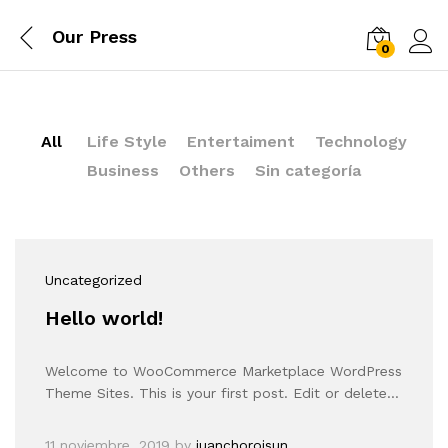
Our Press
0
Log i
All
Life Style
Entertaiment
Technology
Business
Others
Sin categoría
Uncategorized
Hello world!
Welcome to WooCommerce Marketplace WordPress
Theme Sites. This is your first post. Edit or delete…
11 noviembre, 2019
by
juanchoroisun