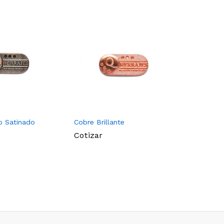
o Satinado
Cobre Brillante
Niquel Ne
Cotizar
Cotizar