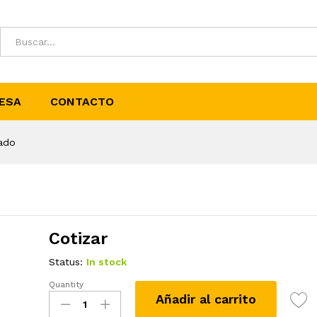
ESA
CONTACTO
ado
Cotizar
Status:
In stock
Quantity
Cobre
Añadir al carrito
Negro