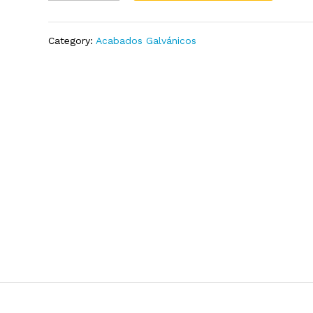
Craquelado
Add
quantity
to
Wish
Category:
Acabados Galvánicos
list