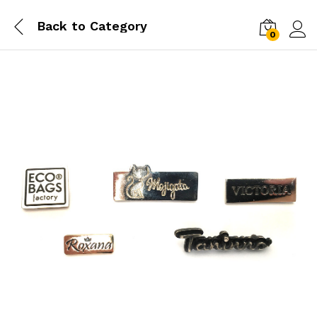
Back to
Category
0
Log i