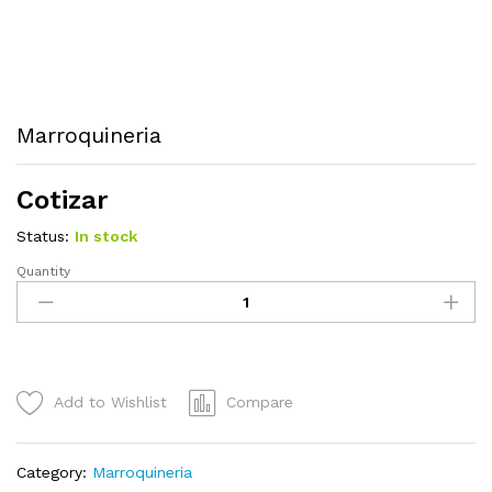
Marroquineria
Cotizar
Status:
In stock
Quantity
Marroquineria
quantity
Add to Wishlist
Compare
Category:
Marroquineria