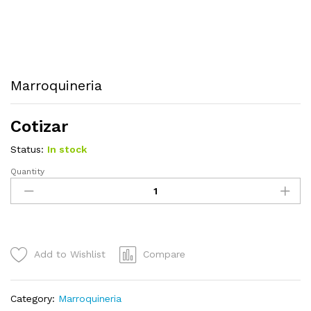
Marroquineria
Cotizar
Status:
In stock
Quantity
Marroquineria
quantity
Add to Wishlist
Compare
Category:
Marroquineria