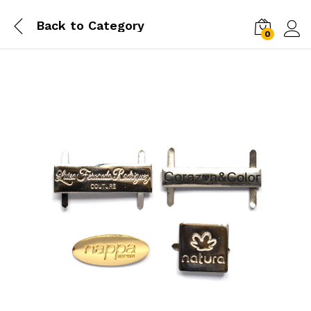
Back to
Category
0
Log i