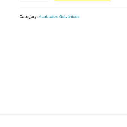
quantity
Add
to
Wish
Category:
Acabados Galvánicos
list