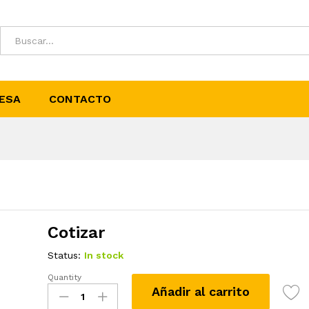
ESA
CONTACTO
Cotizar
Status:
In stock
Quantity
Niquel
Añadir al carrito
Mate