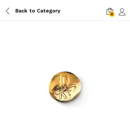
Back to
Category
0
Log i