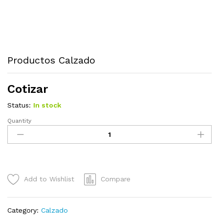
Productos Calzado
Cotizar
Status:
In stock
Quantity
Productos
Calzado
quantity
Add to Wishlist
Compare
Category:
Calzado