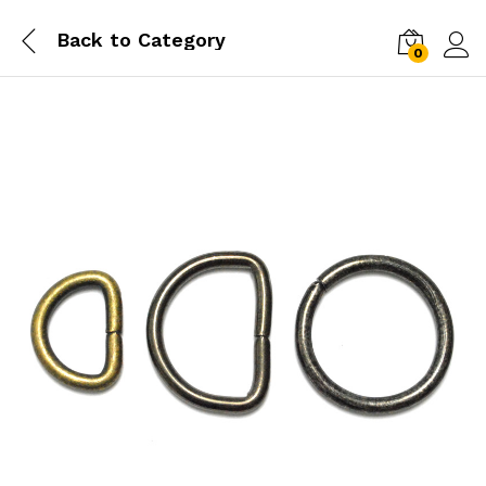
Back to
Category
0
Log i