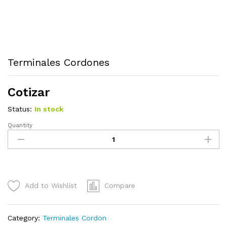
Terminales Cordones
Cotizar
Status:
In stock
Quantity
Terminales
Cordones
quantity
Add to Wishlist
Compare
Category:
Terminales Cordon