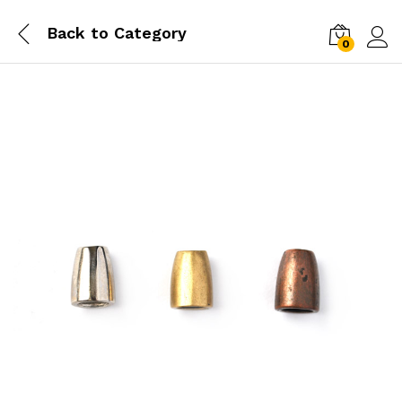
Back to
Category
0
Log i