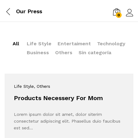
Our Press
0
Log i
All
Life Style
Entertaiment
Technology
Business
Others
Sin categoría
Life Style
, Others
Products Necessery For Mom
Lorem ipsum dolor sit amet, dolor siterim
consectetur adipiscing elit. Phasellus duio faucibus
est sed…