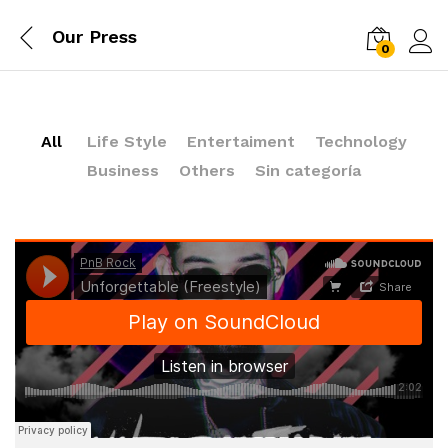
Our Press
0
Log i
All
Life Style
Entertaiment
Technology
Business
Others
Sin categoría