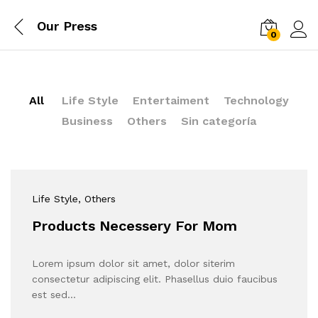
Our Press
0
Log i
All
Life Style
Entertaiment
Technology
Business
Others
Sin categoría
Life Style
, Others
Products Necessery For Mom
Lorem ipsum dolor sit amet, dolor siterim
consectetur adipiscing elit. Phasellus duio faucibus
est sed…