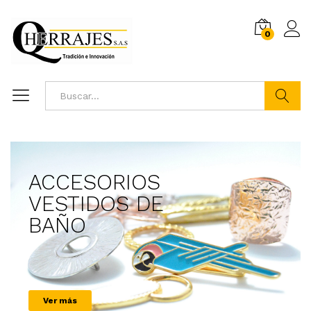
0
Log i
Buscar