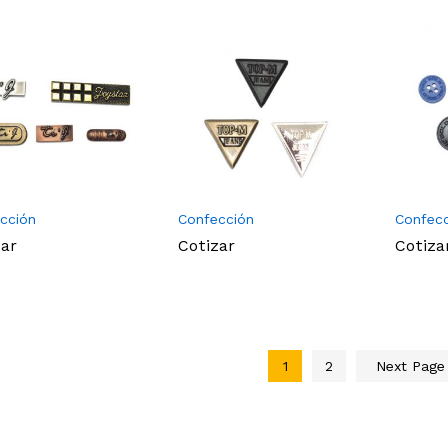
cción
Confección
Confec
zar
Cotizar
Cotiza
1
2
Next Pag