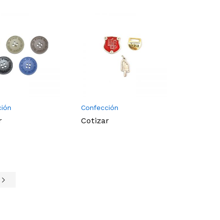
ción
Confección
r
Cotizar
e