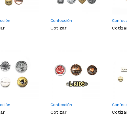
cción
Confección
Confec
zar
Cotizar
Cotiza
cción
Confección
Confec
zar
Cotizar
Cotiza