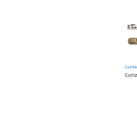
Confe
Coti