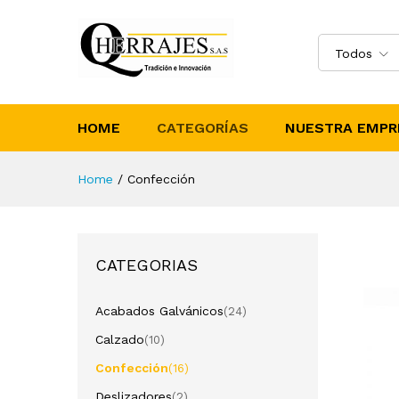
Todos
HOME
CATEGORÍAS
NUESTRA EMPR
Home
/
Confección
CATEGORIAS
Acabados Galvánicos
(24)
Calzado
(10)
Confección
(16)
Deslizadores
(2)