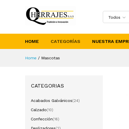
Todos
HOME
CATEGORÍAS
NUESTRA EMPR
Home
/
Mascotas
CATEGORIAS
Acabados Galvánicos
(24)
Calzado
(10)
Confección
(16)
Deslizadores
(2)