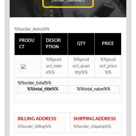
{order_number}
%%order_items%%
PRODU
DESCRI
QTY
PRICE
CT
PTION
%%prod
%%prod
%%prod
uct_nam
uct_quan
uct_price
e%%
tity%%
%%
%%order_total%%
%%total_title%%
%%total_value%%
BILLING ADDRESS
SHIPPING ADDRESS
%%order_billing%%
%%order_shipping%%