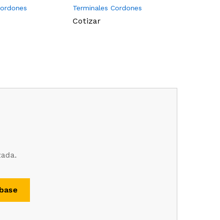
Cordones
Terminales Cordones
Terminal
Cotizar
Cotizar
zada.