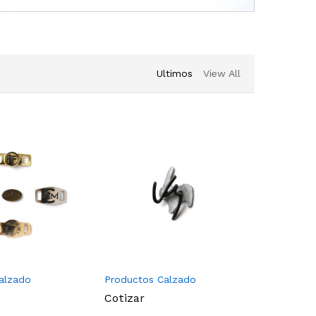
Ultimos
View All
alzado
Productos Calzado
Producto
Cotizar
Cotizar