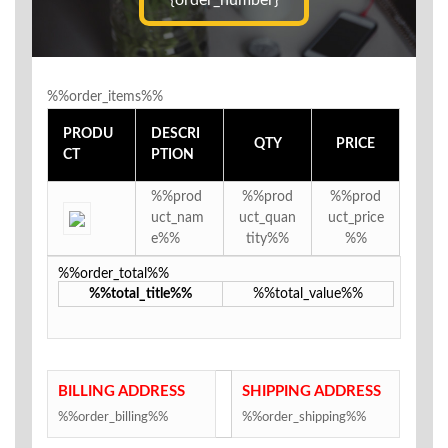
{order_number}
%%order_items%%
PRODU
DESCRI
QTY
PRICE
CT
PTION
%%prod
%%prod
%%prod
uct_nam
uct_quan
uct_price
e%%
tity%%
%%
%%order_total%%
%%total_title%%
%%total_value%%
BILLING ADDRESS
SHIPPING ADDRESS
%%order_billing%%
%%order_shipping%%