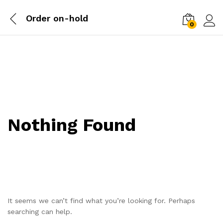
Order on-hold
0
Log i
Nothing Found
It seems we can’t find what you’re looking for. Perhaps
searching can help.