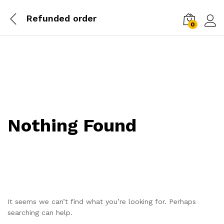
Refunded order
0
Log i
Nothing Found
It seems we can’t find what you’re looking for. Perhaps
searching can help.