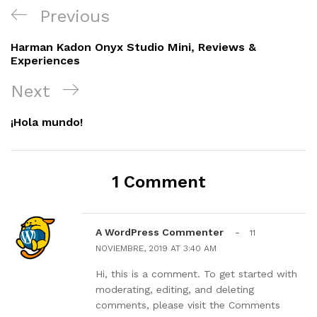
Navegación
Previous
Previous
de
Post
Harman Kadon Onyx Studio Mini, Reviews &
entradas
Experiences
Next
Next
Post
¡Hola mundo!
1 Comment
A WordPress Commenter
-
11
NOVIEMBRE, 2019 AT 3:40 AM
Hi, this is a comment. To get started with
moderating, editing, and deleting
comments, please visit the Comments