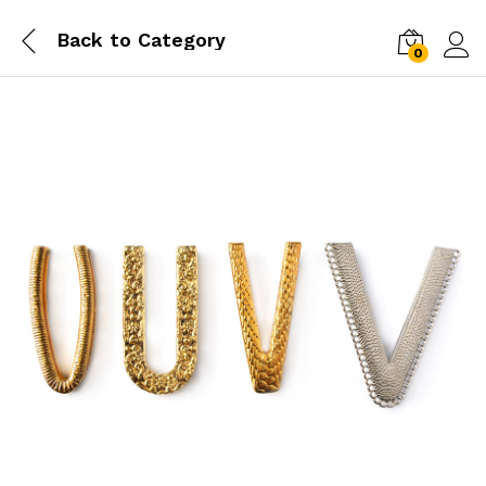
Back to
Category
0
Log i