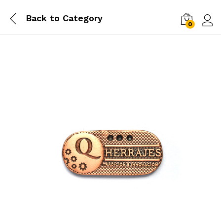
Back to
Category
0
Log i