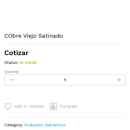
CObre Viejo Satinado
Cotizar
Status:
In stock
Quantity
CObre
Viejo
Satinado
quantity
Add to Wishlist
Compare
Category:
Acabados Galvánicos