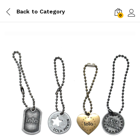
Back to
Category
0
Log i