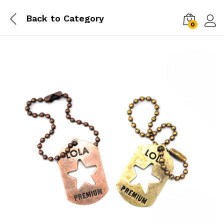
Back to
Category
0
Log i