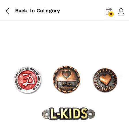
Back to
Category
0
Log i