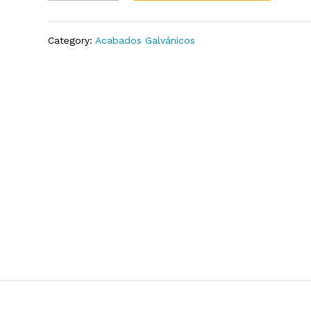
quantity
Add
to
Wish
Category:
Acabados Galvánicos
list