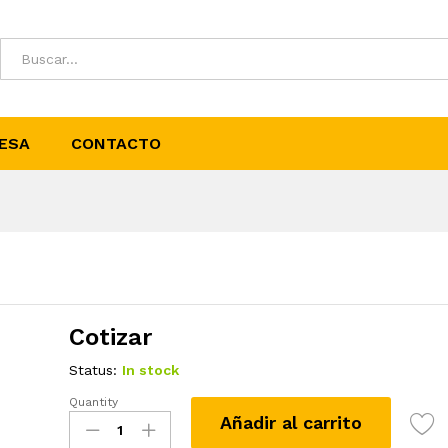
ESA
CONTACTO
Cotizar
Status:
In stock
Quantity
Estaño
Añadir al carrito
Mate