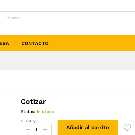
ESA
CONTACTO
Cotizar
Status:
In stock
Quantity
Latoón
Añadir al carrito
Brillante