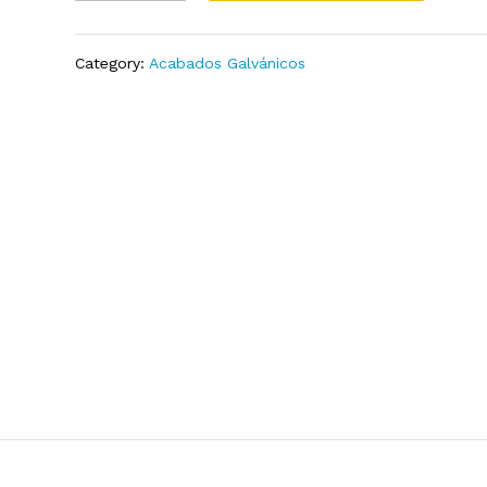
quantity
Add
to
Wish
Category:
Acabados Galvánicos
list