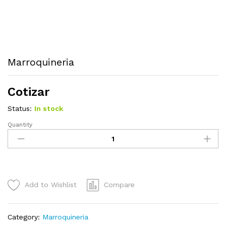
Marroquineria
Cotizar
Status:
In stock
Quantity
Marroquineria
quantity
Add to Wishlist
Compare
Category:
Marroquineria