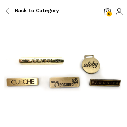
Back to
Category
0
Log i