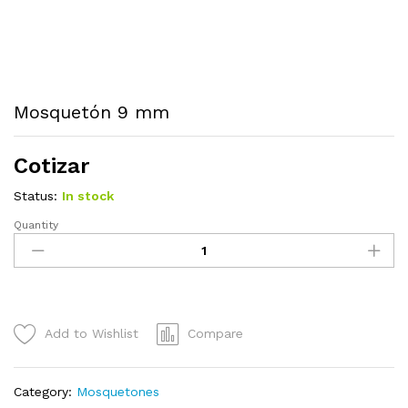
Mosquetón 9 mm
Cotizar
Status:
In stock
Quantity
Mosquetón
9
mm
quantity
Add to Wishlist
Compare
Category:
Mosquetones