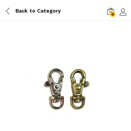
Back to
Category
0
Log i