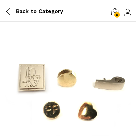
Back to
Category
0
Log i