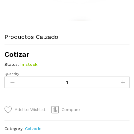
Productos Calzado
Cotizar
Status:
In stock
Quantity
Productos
Calzado
quantity
Add to Wishlist
Compare
Category:
Calzado