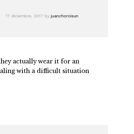
17 diciembre, 2017
by
juanchoroisun
hey actually wear it for an
ing with a difficult situation