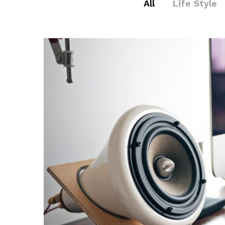
All
Life Style