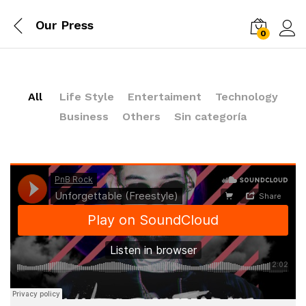
Our Press
0
Log i
All
Life Style
Entertaiment
Technology
Business
Others
Sin categoría