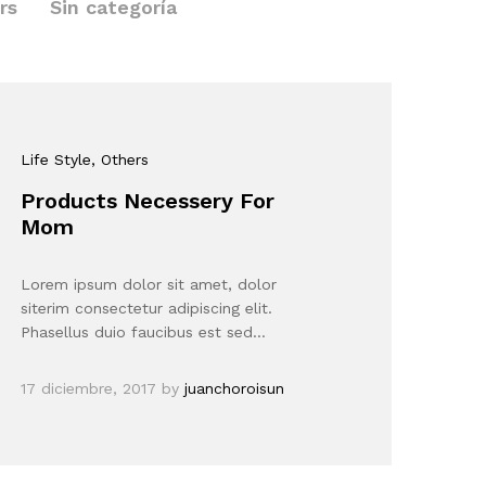
rs
Sin categoría
Life Style
, Others
Products Necessery For
Mom
Lorem ipsum dolor sit amet, dolor
siterim consectetur adipiscing elit.
Phasellus duio faucibus est sed…
17 diciembre, 2017
by
juanchoroisun