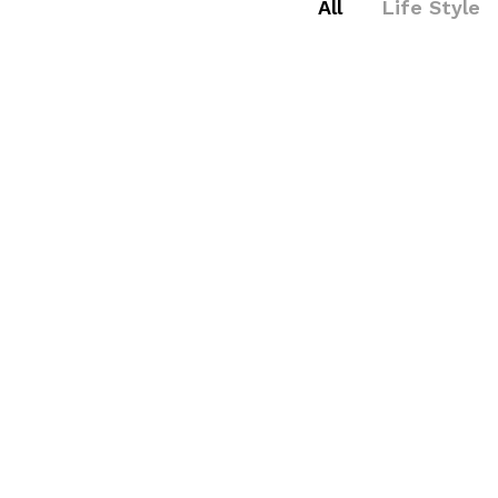
All
Life Style