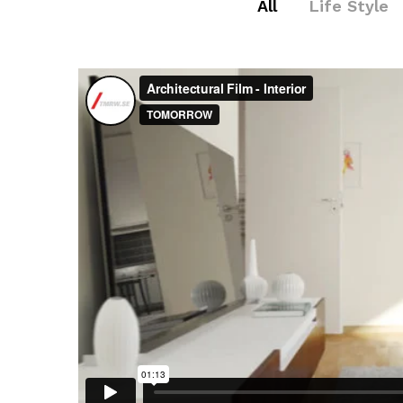
All
Life Style