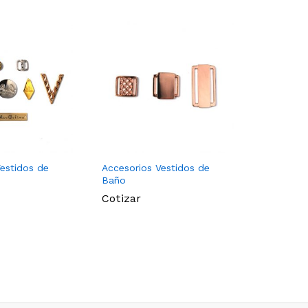
estidos de
Accesorios Vestidos de
Accesorio
Baño
Baño
Cotizar
Cotizar