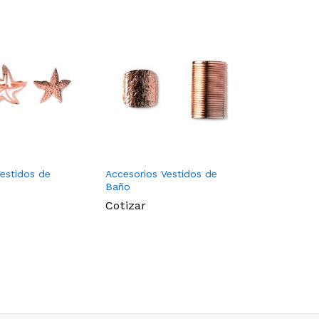
estidos de
Accesorios Vestidos de
Accesorio
Baño
Baño
Cotizar
Cotizar