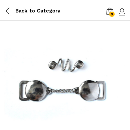
Back to
Category
0
Log i