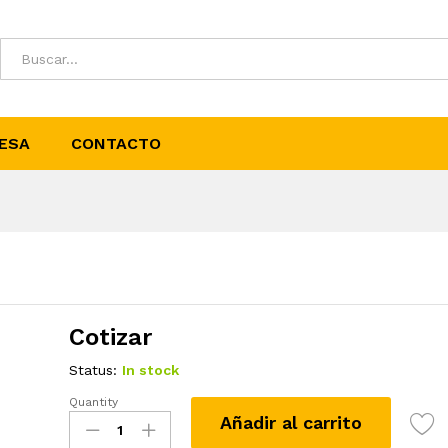
ESA
CONTACTO
Cotizar
Status:
In stock
Quantity
Cobre
Añadir al carrito
Estaño