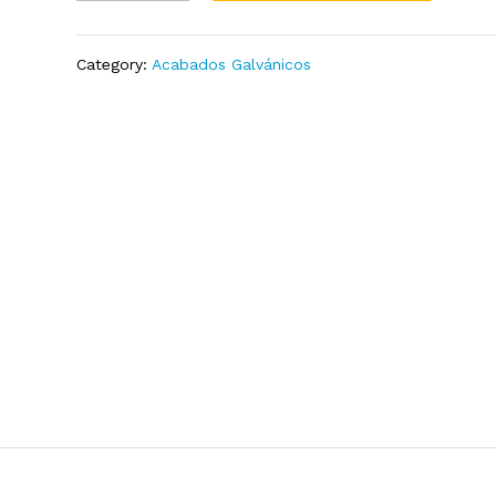
quantity
Add
to
Wish
Category:
Acabados Galvánicos
list