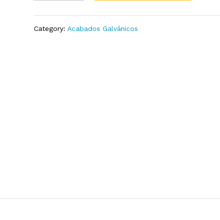
quantity
Add
to
Wish
Category:
Acabados Galvánicos
list