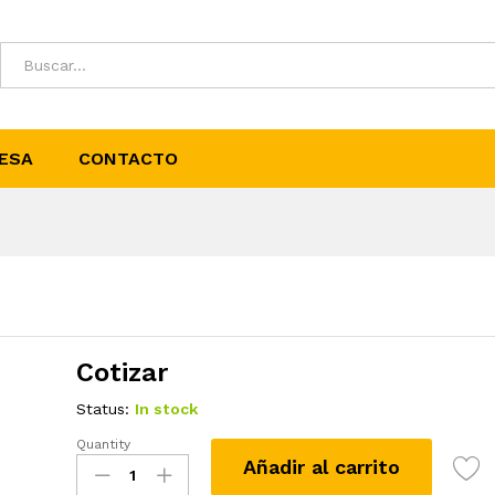
ESA
CONTACTO
Cotizar
Status:
In stock
Quantity
Cobre
Añadir al carrito
VIejo