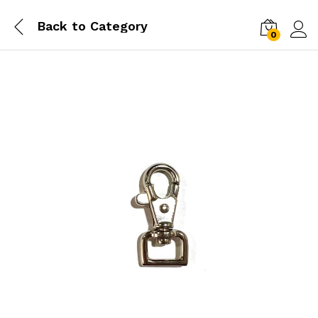
Back to
Category
0
Log i