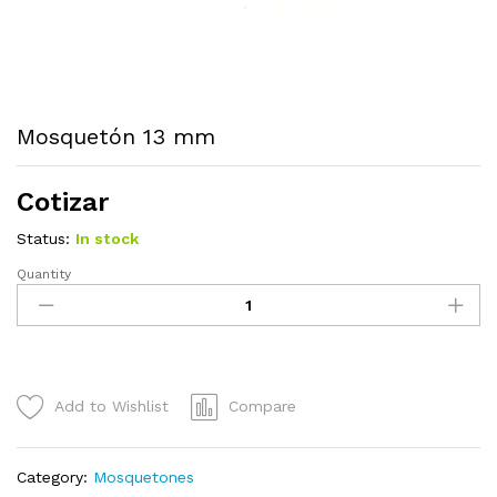
Mosquetón 13 mm
Cotizar
Status:
In stock
Quantity
Mosquetón
13
mm
quantity
Add to Wishlist
Compare
Category:
Mosquetones