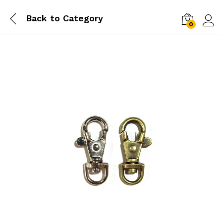
Back to
Category
0
Log i