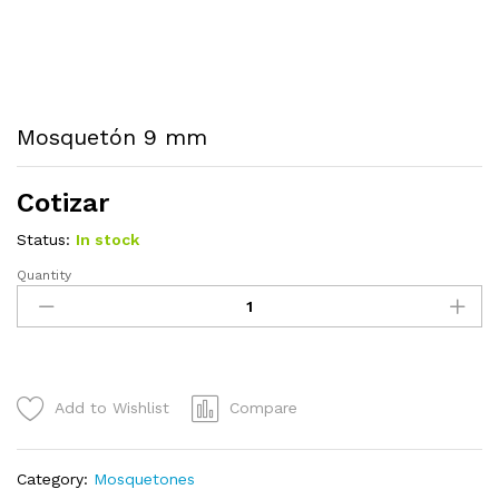
Mosquetón 9 mm
Cotizar
Status:
In stock
Quantity
Mosquetón
9
mm
quantity
Add to Wishlist
Compare
Category:
Mosquetones