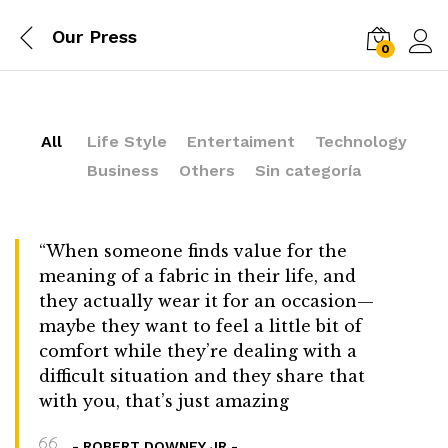
Our Press
0
Log i
All
Life Style
Entertaiment
Technology
Business
Others
Sin categoría
“When someone finds value for the
meaning of a fabric in their life, and
they actually wear it for an occasion—
maybe they want to feel a little bit of
comfort while they’re dealing with a
difficult situation and they share that
with you, that’s just amazing
- ROBERT DOWNEY JR -