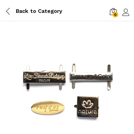
Back to
Category
0
Log i