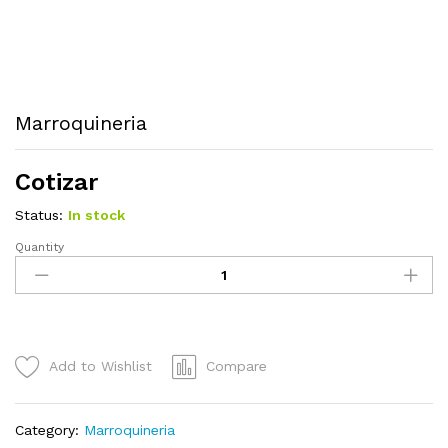
Marroquineria
Cotizar
Status:
In stock
Quantity
Marroquineria
quantity
Add to Wishlist
Compare
Category:
Marroquineria