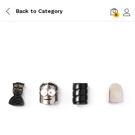
Back to
Category
0
Log i