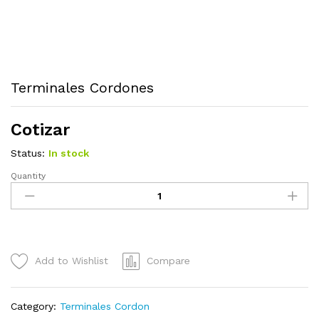
Terminales Cordones
Cotizar
Status:
In stock
Quantity
Terminales
Cordones
quantity
Add to Wishlist
Compare
Category:
Terminales Cordon