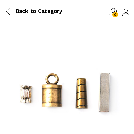
Back to
Category
0
Log i