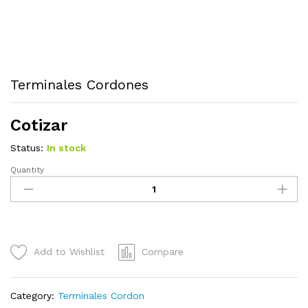
Terminales Cordones
Cotizar
Status:
In stock
Quantity
Terminales
Cordones
quantity
Add to Wishlist
Compare
Category:
Terminales Cordon