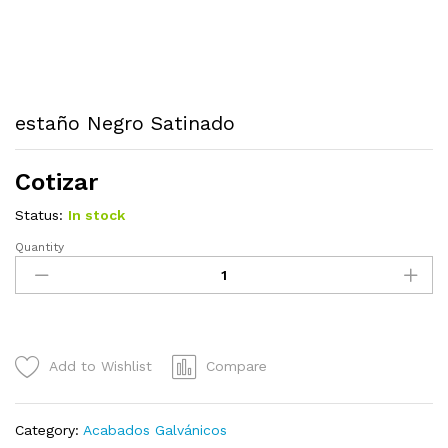
estaño Negro Satinado
Cotizar
Status:
In stock
Quantity
estaño
Negro
Satinado
quantity
Add to Wishlist
Compare
Category:
Acabados Galvánicos