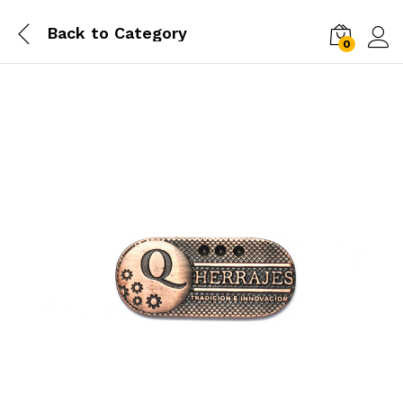
Back to
Category
0
Log i