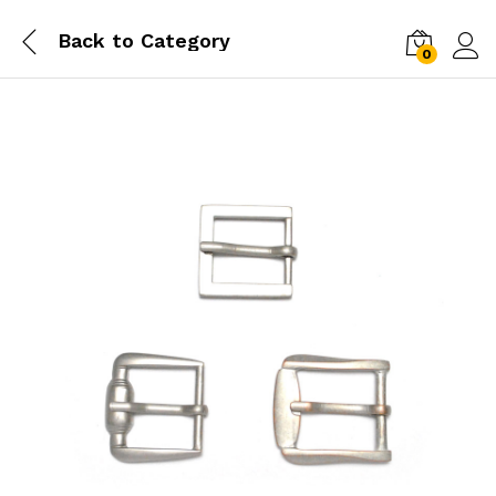
Back to
Category
0
Log i