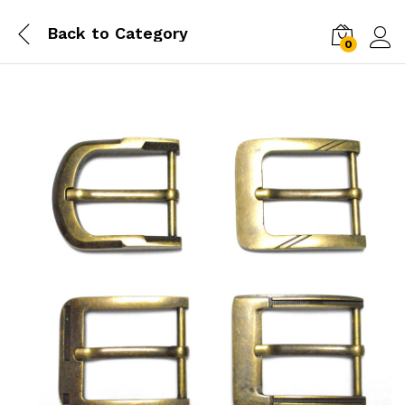
Back to
Category
0
Log i